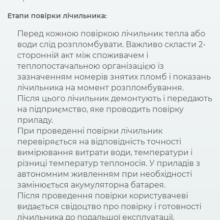
Етапи повірки лічильника:
Перед кожною повіркою лічильник тепла або
води слід розпломбувати. Важливо скласти 2-
сторонній акт між споживачем і
теплопостачальною організацією із
зазначенням номерів знятих пломб і показань
лічильника на момент розпломбування.
Після цього лічильник демонтують і передають
на підприємство, яке проводить повірку
приладу.
При проведенні повірки лічильник
перевіряється на відповідність точності
вимірювання витрати води, температури і
різниці температур теплоносія. У приладів з
автономним живленням при необхідності
замінюється акумуляторна батарея.
Після проведення повірки користувачеві
видається свідоцтво про повірку і готовності
лічильника до подальшої експлуатації.