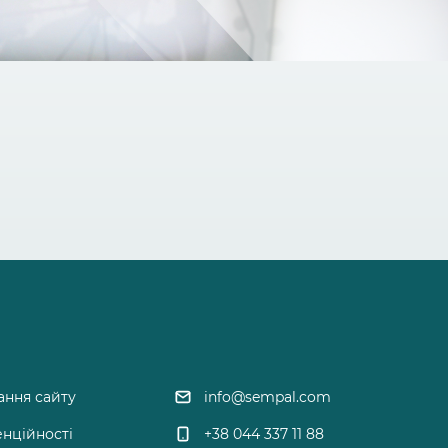
ання сайту
info@sempal.com
енційності
+38 044 337 11 88