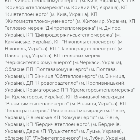
КП "Київоблтеплокомуненерго" (м. Київ, Україна), КП ТЗ
"Криворіжтепломережа" (м. Кривий Ріг, Україна), КП
"Київтеплоенерго" (м. Київ, Україна), КП
"Житомиртеплокомуненерго" (м. Житомир, Україна), КП
Теплових мереж "Дніпротепломережа" (м. Дніпро,
Україна), КП "Дніпродзержинськтепломережа" (м.
Кам'янське, Україна), КП "Нікопольтеплоенерго" (м.
Нікополь, Україна), КП "Павлоградтеплоенерго" (м.
Павлоград, Україна), КП теплових мереж
"Черкаситеплокомуненерго" (м. Черкаси, Україна),
Обласне ПП "Полтавакомуненерго" (м. Полтава,
Україна), КП Вінниця "Облтеплоенерго" (м. Вінниця,
Україна), ДП "Кіровоградтепло" (м. Кропивницький,
Україна), Краматорське ПП "Краматорськтепломережа"
(м. Краматорськ, Україна), КП Вінницької міськради
"Вінницяміськтеплоенерго" (м. Вінниця, Україна), КП
"Теплотранссервіс" Рівненської міськради (м. Рівне,
Україна), Рівненське КП "Комуненергія" (м. Рівне,
Україна), КП "Бердичівтеплоенерго", (м. Бердичів,
Україна), ДержКП "Луцьктепло" (м. Луцьк, Україна),
обласне КП "Лубнитеплоенерго" (м. Лубни, Україна),