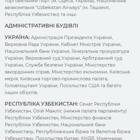
торговельний порт (м. Одеса, Україна), Національна
авіакомпанія "Uzbekistan Airways" (м. Ташкент,
Республіка Узбекистан) та інші.
АДМІНІСТРАТИВНІ БУДІВЛІ
УКРАЇНА:
Адміністрація Президента України,
Верховна Рада України, Кабінет
Міністрів
України,
Національний банк України, Генеральна прокуратура
України, Верховний суд України, Арбітражний суд
України, Служба безпеки України, Міністерство
закордонних справ, Міністерство економіки, Київська
мерія, Київська торгово-промислова палата,
Головпоштамт України, Посольство США та багато
інших об'єктів.
РЕСПУБЛІКА УЗБЕКИСТАН:
Сенат Республіки
Узбекистан, Олій Мажліс (нижня палата парламенту)
Республіки Узбекистан, Міністерство фінансів
Республіки Узбекистан, Національний банк
Узбекистану, Республіканська біржа та Валютна біржа
Узбекистану, Посольства Китаю, КНДР, Німеччини,