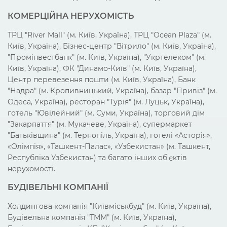
КОМЕРЦІЙНА НЕРУХОМІСТЬ
ТРЦ "River Mall" (м. Київ, Україна), ТРЦ "Ocean Plaza" (м.
Київ, Україна), Бізнес-центр "Вітрило" (м. Київ, Україна),
"Промінвестбанк" (м. Київ, Україна), "Укртелеком" (м.
Київ, Україна), ФК "Динамо-Київ" (м. Київ, Україна),
Центр перевезення пошти (м. Київ, Україна), Банк
"Надра" (м. Кропивницький, Україна), базар "Привіз" (м.
Одеса, Україна), ресторан "Турія" (м. Луцьк, Україна),
готель "Ювілейний" (м. Суми, Україна), торговий дім
"Закарпаття" (м. Мукачеве, Україна), супермаркет
"Батьківщина" (м. Тернопіль, Україна), готелі «Асторія»,
«Олімпія», «Ташкент-Палас», «Узбекистан» (м. Ташкент,
Республіка Узбекистан) та багато інших об'єктів
нерухомості.
БУДІВЕЛЬНІ КОМПАНІЇ
Холдингова компанія "Київміськбуд" (м. Київ, Україна),
Будівельна компанія "ТММ" (м. Київ, Україна),