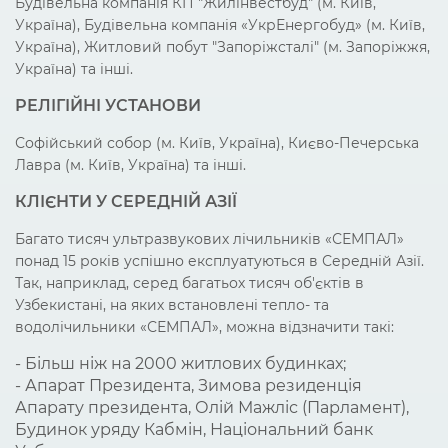
Будівельна компанія КП "Жилінвестбуд" (м. Київ,
Україна), Будівельна компанія «УкрЕнергобуд» (м. Київ,
Україна), Житловий побут "Запоріжсталі" (м. Запоріжжя,
Україна) та інші.
РЕЛІГІЙНІ УСТАНОВИ
Софійський собор (м. Київ, Україна), Києво-Печерська
Лавра (м. Київ, Україна) та інші.
КЛІЄНТИ У СЕРЕДНІЙ АЗІЇ
Багато тисяч ультразвукових лічильників «СЕМПАЛ»
понад 15 років успішно експлуатуються в Середній Азії.
Так, наприклад, серед багатьох тисяч об'єктів в
Узбекистані, на яких встановлені тепло- та
водолічильники «СЕМПАЛ», можна відзначити такі:
- Більш ніж на 2000 житлових будинках;
- Апарат Президента, Зимова резиденція
Апарату президента, Олій Мажліс (Парламент),
Будинок уряду Кабмін, Національний банк